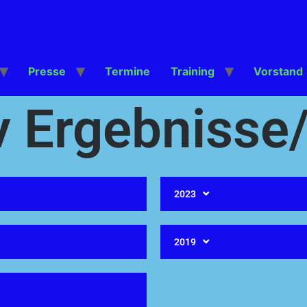
Presse
Termine
Training
Vorstand
v Ergebnisse/
2023
2019